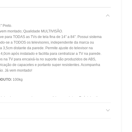
″ Preto.
Já vem montado; Qualidade MULTIVISÃO.
ve para TODAS as TVs de tela fina de 14” a 84”. Possui sistema
do-se a TODOS os televisores, independente da marca ou
ica 3,5cm distante da parede. Permite ajuste do televisor na
4,0cm após instalado e facilita para centralizar a TV na parede.
os na TV para encaixá-la no suporte são produzidos de ABS,
bricação de capacetes e portanto super resistentes. Acompanha
ação. Já vem montado!
ODUTO:
100kg
abricado em aço carbono e revestido com pintura Epóxi de alta
E / TETO(cm):
3,5
E / TETO(cm):
–