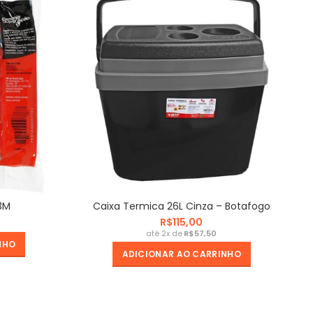
3M
Caixa Termica 26L Cinza – Botafogo
R$
R$
NHO
ADICIONAR AO CARRINHO