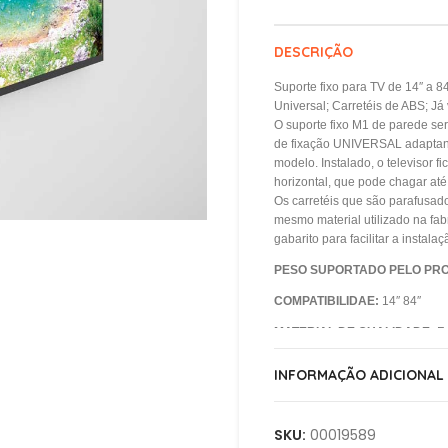
DESCRIÇÃO
Suporte fixo para TV de 14″ a 84
Universal; Carretéis de ABS; 
O suporte fixo M1 de parede ser
de fixação UNIVERSAL adaptan
modelo. Instalado, o televisor f
horizontal, que pode chagar até 
Os carretéis que são parafusad
mesmo material utilizado na fa
gabarito para facilitar a instal
PESO SUPORTADO PELO PR
COMPATIBILIDAE:
14″ 84″
MATERIAL DE QUALIDADE:
F
resistência.
INFORMAÇÃO ADICIONAL
TIPO:
Fixo
DISTÂNCIA MÍNIMA DA PARED
SKU:
00019589
DISTÂNCIA MÁXIMA DA PARED