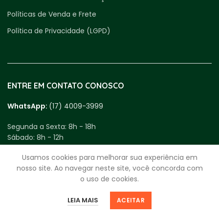
Políticas de Venda e Frete
Política de Privacidade (LGPD)
ENTRE EM CONTATO CONOSCO
WhatsApp:
(17) 4009-3999
Segunda a Sexta:
8h - 18h
Sábado:
8h - 12h
Usamos cookies para melhorar sua experiência em
fale.com.rei@reidosparafusos.com.br
nosso site. Ao navegar neste site, você concorda com
CNPJ
59.963.330/0001-25
o uso de cookies.
Av. Bady Bassitt, 4920 - Santos Dumont
0
0
São José do Rio Preto - SP | 15025-000
LEIA MAIS
ACEITAR
Loja
Favoritos
Minha Sacola
Minha Conta