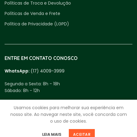
Políticas de Troca e Devolução
Políticas de Venda e Frete
Política de Privacidade (LGPD)
ENTRE EM CONTATO CONOSCO
WhatsApp:
(17) 4009-3999
Segunda a Sexta:
8h - 18h
Sábado:
8h - 12h
fale.com.rei@reidosparafusos.com.br
Usamos cookies para melhorar sua experiência em
nosso site. Ao navegar neste site, você concorda com
CNPJ
59.963.330/0001-25
o uso de cookies.
Av. Bady Bassitt, 4920 - Santos Dumont
São José do Rio Preto - SP | 15025-000
0
0
LEIA MAIS
ACEITAR