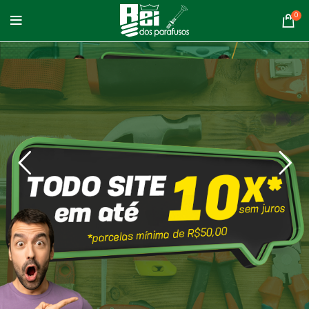
0
whatsapp