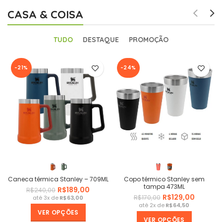
CASA & COISA
TUDO
DESTAQUE
PROMOÇÃO
-21%
-24%
Caneca térmica Stanley – 709ML
Copo térmico Stanley sem
tampa 473ML
R$
189,00
R$
240,00
R$
129,00
R$
170,00
R$
R$
VER OPÇÕES
VER OPÇÕES