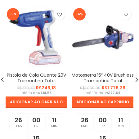
-9%
-6%
Pistola de Cola Quente 20V
Motosserra 16″ 40V Brushless
Tramontina Total
Tramontina Total
R$
246,18
R$
1.776,39
R$
270,00
R$
1.890,00
R$
R$
ADICIONAR AO CARRINHO
ADICIONAR AO CARRINHO
26
00
11
26
00
11
DIAS
HR
MIN
DIAS
HR
MIN
14
14