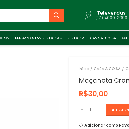
Televendas
(17) 4009-3999
UAIS
FERRAMENTAS ELETRICAS
ELETRICA
CASA & COISA
EPI
Início
CASA & COISA
C
Maçaneta Cro
R$
ADICIO
Adicionar como Favo