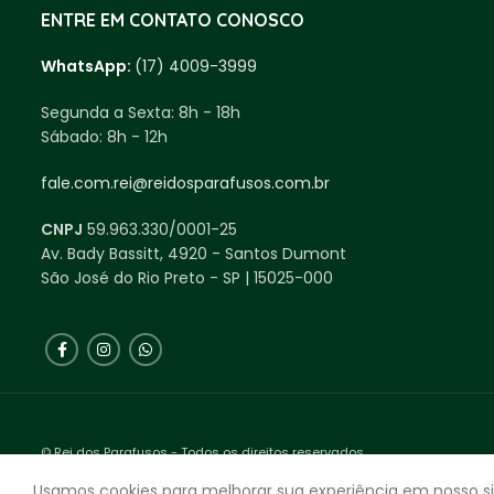
ENTRE EM CONTATO CONOSCO
WhatsApp:
(17) 4009-3999
Segunda a Sexta:
8h - 18h
Sábado:
8h - 12h
fale.com.rei@reidosparafusos.com.br
CNPJ
59.963.330/0001-25
Av. Bady Bassitt, 4920 - Santos Dumont
São José do Rio Preto - SP | 15025-000
© Rei dos Parafusos - Todos os direitos reservados.
Feito com ❤ Agência Expecta.
Usamos cookies para melhorar sua experiência em nosso si