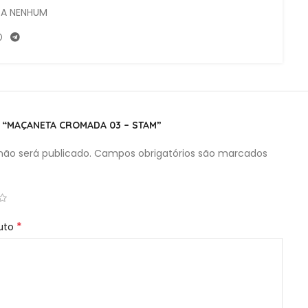
SA NENHUM
dade para abrir ou fechar a porta, sem fazer
R “MAÇANETA CROMADA 03 – STAM”
ão será publicado.
Campos obrigatórios são marcados
*
duto