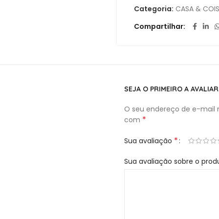
Acabamento: Cromado
Categoria:
CASA & COI
–
Compartilhar
Tráfego leve, mais facili
esforço
algum.
SEJA O PRIMEIRO A AVALIA
O seu endereço de e-mail n
*
com
*
Sua avaliação
Sua avaliação sobre o pro