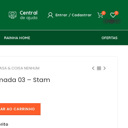
Central
0
0
Entrar / Cadastrar
de ajuda
whatsapp
RAINHA HOME
OFERTAS
ASA & COISA NENHUM
mada 03 – Stam
NAR AO CARRINHO
rito