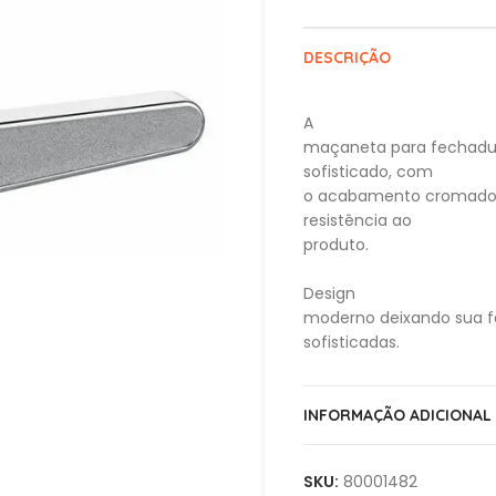
DESCRIÇÃO
A
maçaneta para fechadur
sofisticado, com
o acabamento cromado 
resistência ao
produto.
Design
moderno deixando sua f
sofisticadas.
–
Modelo: 03
INFORMAÇÃO ADICIONAL
–
Indicação de uso: Fecha
SKU:
80001482
–