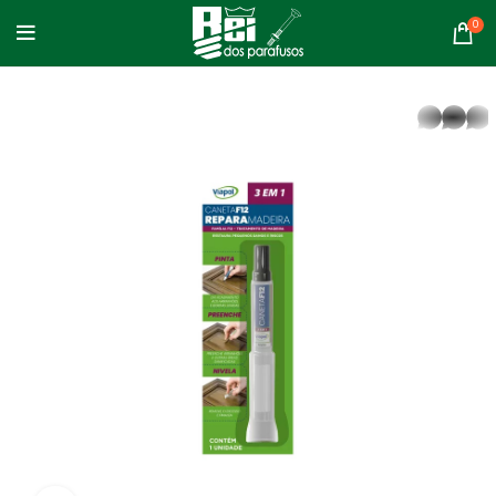
0
whatsapp