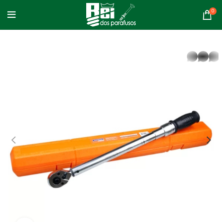
0
whatsapp