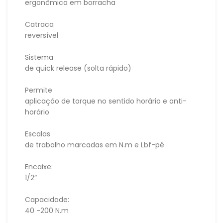
ergonômica em borracha
Catraca
reversível
Sistema
de quick release (solta rápido)
Permite
aplicação de torque no sentido horário e anti-
horário
Escalas
de trabalho marcadas em N.m e Lbf-pé
Encaixe:
1/2″
Capacidade:
40 -200 N.m