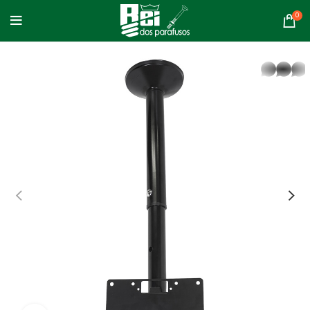
0
whatsapp