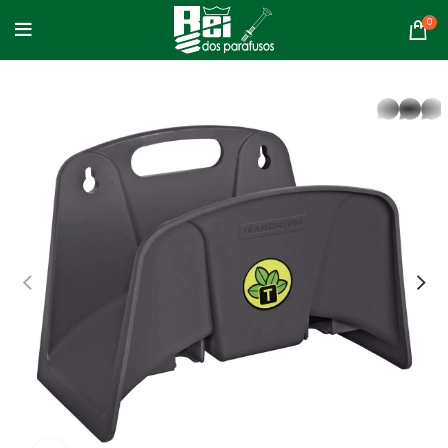
0
whatsapp