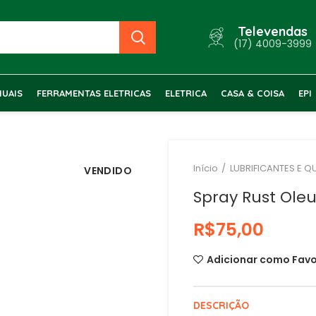
Televendas
(17) 4009-3999
UAIS
FERRAMENTAS ELETRICAS
ELETRICA
CASA & COISA
EPI
Início
LUBRIFICANTES E Q
VENDIDO
Spray Rust Ole
R$
Adicionar como Favo
DESCRIÇÃO