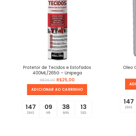
Protetor de Tecidos e Estofados
Oleo 
400ML/265G – Unipega
R$
25,00
R$
36,00
AD
ADICIONAR AO CARRINHO
147
147
09
38
12
DIAS
DIAS
HR
MIN
SEG