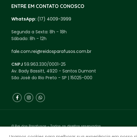
ENTRE EM CONTATO CONOSCO
WhatsApp:
(17) 4009-3999
Segunda a Sexta:
8h - 18h
Sábado:
8h - 12h
fale.com.rei@reidosparafusos.com.br
CNPJ
59.963.330/0001-25
Av. Bady Bassitt, 4920 - Santos Dumont
São José do Rio Preto - SP | 15025-000
© Rei dos Parafusos - Todos os direitos reservados.
Feito com ❤ Agência Expecta.
Usamos cookies para melhorar sua experiência em nosso si