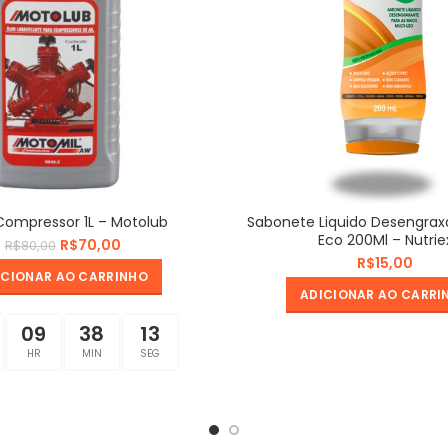
Compressor 1L – Motolub
Sabonete Liquido Desengrax
Eco 200Ml – Nutrie
R$
70,00
R$
80,00
R$
ICIONAR AO CARRINHO
ADICIONAR AO CARRI
09
38
12
HR
MIN
SEG