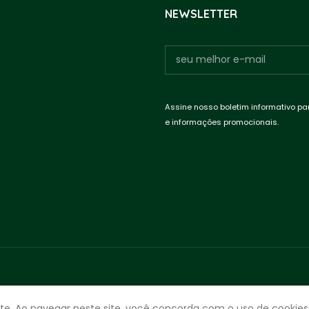
NEWSLETTER
Assine nosso boletim informativo pa
e informações promocionais.
te. Ao navegar neste site, você concorda com o uso de cookies