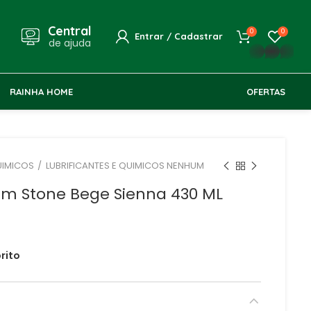
Central
0
0
Entrar / Cadastrar
de ajuda
whatsapp
RAINHA HOME
OFERTAS
UIMICOS
LUBRIFICANTES E QUIMICOS NENHUM
um Stone Bege Sienna 430 ML
rito