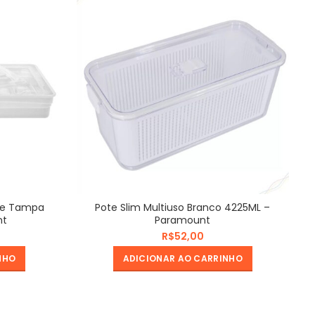
a e Tampa
Pote Slim Multiuso Branco 4225ML –
P
nt
Paramount
R$
NHO
ADICIONAR AO CARRINHO