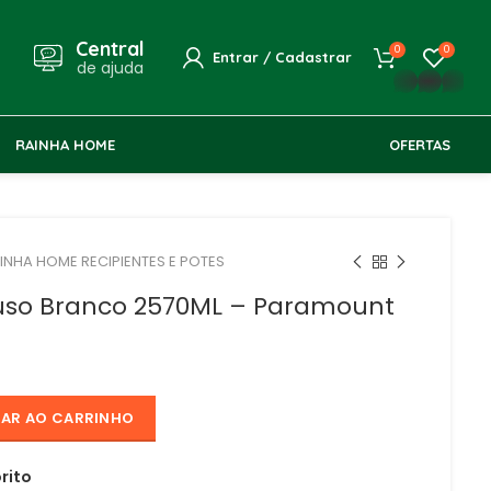
Central
0
0
Entrar / Cadastrar
de ajuda
whatsapp
RAINHA HOME
OFERTAS
INHA HOME RECIPIENTES E POTES
iuso Branco 2570ML – Paramount
NAR AO CARRINHO
rito