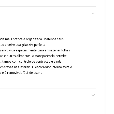
inda mais prática e organizada. Matenha seus
mpo e deixe sua
perfeita
geladeir
a
desenvolvida especialmente para armazenar folhas
ras e outros alimentos. A transparência permite
os, tampa com controle de ventilação e ainda
travas nas laterais. O escorredor interno evita o
e é removível, fácil de usar e