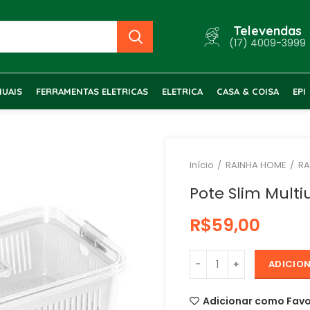
Televendas
(17) 4009-3999
UAIS
FERRAMENTAS ELETRICAS
ELETRICA
CASA & COISA
EPI
Início
RAINHA HOME
RA
Pote Slim Mult
R$
ADICIO
Adicionar como Favo