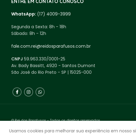
ENTRE EM CONTATO CONOSCO
WhatsApp:
(17) 4009-3999
Segunda a Sexta:
8h - 18h
Sábado:
8h - 12h
fale.com.rei@reidosparafusos.com.br
CNPJ
59.963.330/0001-25
Av. Bady Bassitt, 4920 - Santos Dumont
São José do Rio Preto - SP | 15025-000
© Rei dos Parafusos - Todos os direitos reservados.
Feito com ❤ Agência Expecta.
Usamos cookies para melhorar sua experiência em nosso si