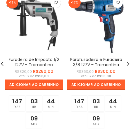
-13%
-17%
Furadeira de Impacto 1/2
Parafusadeira e Furadeira
127V – Tramontina
3/8 127V – Tramontina
R$
280,00
R$
300,00
R$
320,00
R$
360,00
R$
R$
ADICIONAR AO CARRINHO
ADICIONAR AO CARRINHO
147
03
44
147
03
44
DIAS
HR
MIN
DIAS
HR
MIN
09
09
SEG
SEG