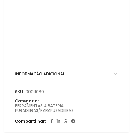
V
V
d
INFORMAÇÃO ADICIONAL
SKU:
00011080
Categoria:
FERRAMENTAS A BATERIA
FURADEIRAS/PARAFUSADEIRAS
Compartilhar