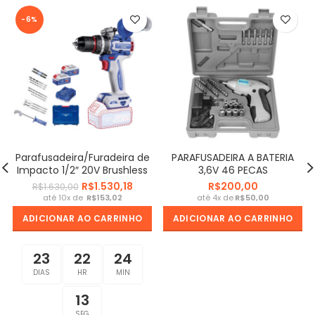
-6%
Parafusadeira/Furadeira de
PARAFUSADEIRA A BATERIA
Impacto 1/2″ 20V Brushless
3,6V 46 PECAS
Tramontina Total
R$
1.530,18
R$
R$
1.630,00
R$
R$
ADICIONAR AO CARRINHO
ADICIONAR AO CARRINHO
23
22
24
DIAS
HR
MIN
13
SEG