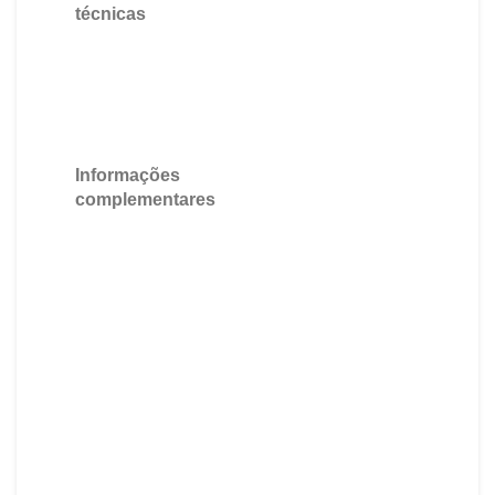
técnicas
C
Informações
complementares
M
T