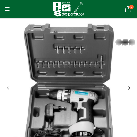
0
whatsapp