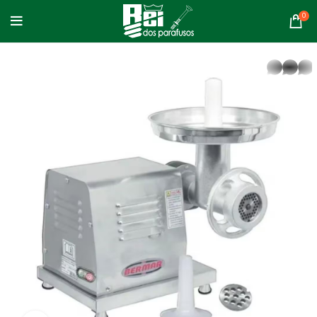
0
whatsapp