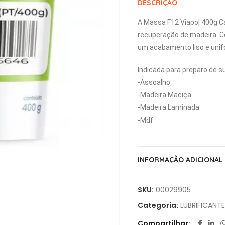
DESCRIÇÃO
A Massa F12 Viapol 400g C
recuperação de madeira. Co
um acabamento liso e unif
Indicada para preparo de s
-Assoalho
-Madeira Maciça
-Madeira Laminada
-Mdf
INFORMAÇÃO ADICIONAL
SKU:
00029905
Categoria:
LUBRIFICANT
Compartilhar