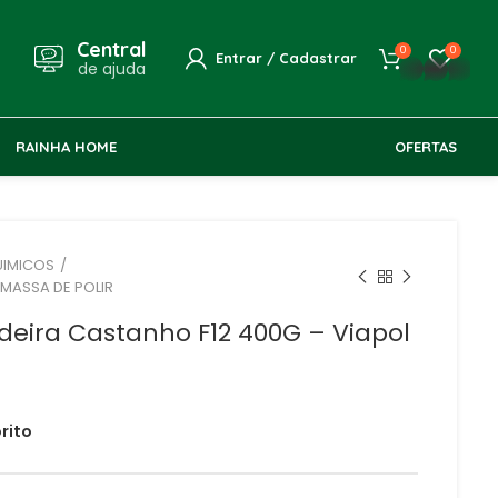
Central
0
0
Entrar / Cadastrar
de ajuda
whatsapp
RAINHA HOME
OFERTAS
UIMICOS
 MASSA DE POLIR
eira Castanho F12 400G – Viapol
R$
R$
R$
R$
rito