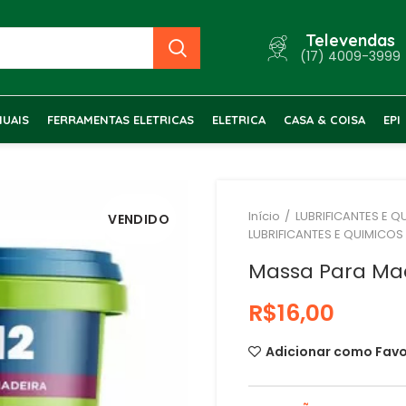
Televendas
(17) 4009-3999
UAIS
FERRAMENTAS ELETRICAS
ELETRICA
CASA & COISA
EPI
Início
LUBRIFICANTES E Q
VENDIDO
LUBRIFICANTES E QUIMICOS
Massa Para Mad
R$
Adicionar como Favo