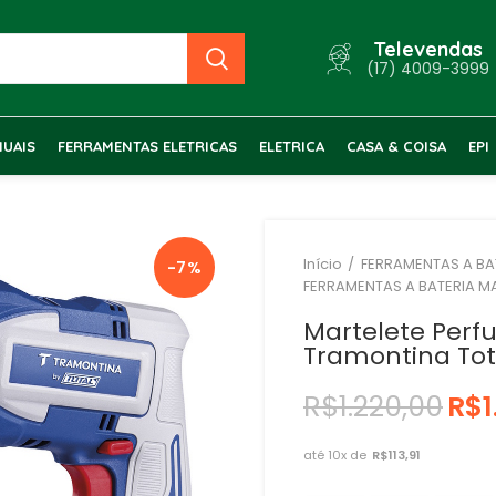
Televendas
(17) 4009-3999
UAIS
FERRAMENTAS ELETRICAS
ELETRICA
CASA & COISA
EPI
Início
FERRAMENTAS A BA
-7%
FERRAMENTAS A BATERIA M
Martelete Perf
Tramontina Tot
R$
1.220,00
R$
1
R$