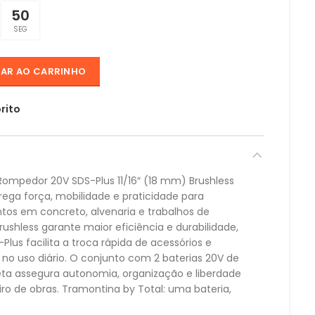
49
SEG
NAR AO CARRINHO
rito
Rompedor 20V SDS-Plus 11/16″ (18 mm) Brushless
ega força, mobilidade e praticidade para
os em concreto, alvenaria e trabalhos de
shless garante maior eficiência e durabilidade,
lus facilita a troca rápida de acessórios e
no uso diário. O conjunto com 2 baterias 20V de
eta assegura autonomia, organização e liberdade
o de obras. Tramontina by Total: uma bateria,