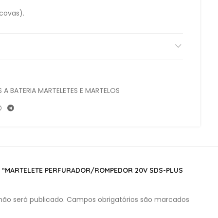
covas).
 rpm
5100 ipm
rfuração: Ø18 mm em concreto.
Plus.
grada.
 A BATERIA MARTELETES E MARTELOS
AR “MARTELETE PERFURADOR/ROMPEDOR 20V SDS-PLUS
ão será publicado.
Campos obrigatórios são marcados