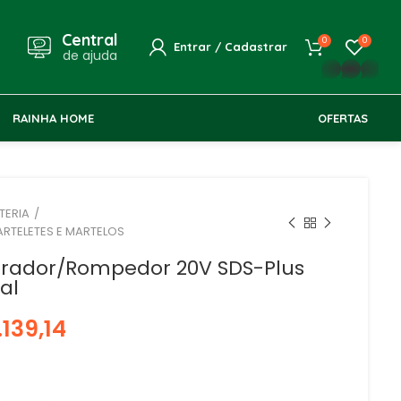
Central
0
0
Entrar / Cadastrar
de ajuda
whatsapp
RAINHA HOME
OFERTAS
TERIA
ARTELETES E MARTELOS
urador/Rompedor 20V SDS-Plus
al
.139,14
R$
R$