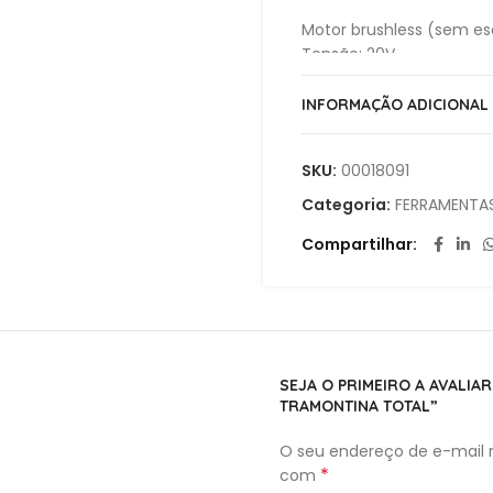
Motor brushless (sem es
Tensão: 20V
Rotação máxima: 0-850
Impactos por minuto: 0-
INFORMAÇÃO ADICIONAL
Energia de impacto: 1,8 J
Diâmetro máximo de pe
SKU:
00018091
Sistema de mandril: SDS 
Luz de trabalho LED inte
Categoria:
FERRAMENTAS
Compartilhar
Acompanha:
3 brocas
2 baterias 20V 2,0 Ah
1 carregador 2,0A
Maleta
SEJA O PRIMEIRO A AVALI
TRAMONTINA TOTAL”
O seu endereço de e-mail n
*
com