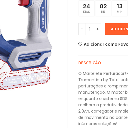
24
02
13
DIAS
HR
MIN
ADICIO
Adicionar como Favo
DESCRIÇÃO
O Martelete Perfurador/
Tramontina by Total entr
perfurações e rompiment
manutenção. O motor bru
enquanto o sistema SDS-P
melhora a produtividade 
2,0Ah, carregador e mal
de movimento no canteir
inúmeras soluções!