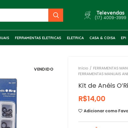
Televendas
(17) 4009-3999
UAIS
FERRAMENTAS ELETRICAS
ELETRICA
CASA & COISA
EPI
Início
FERRAMENTAS MAN
VENDIDO
FERRAMENTAS MANUAIS AN
Kit de Anéis O’
R$
Adicionar como Favo