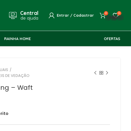
Central
0
0
Entrar / Cadastrar
whatsapp
de ajuda
RAINHA HOME
OFERTAS
UAIS
EIS DE VEDAÇÃO
Ring – Waft
R$
R$
rito