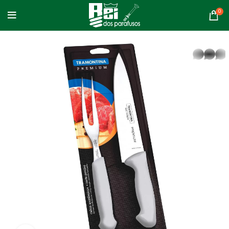
0
whatsapp