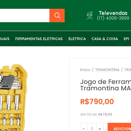
Televendas
(17) 4009-3999
UAIS
FERRAMENTAS ELETRICAS
ELETRICA
CASA & COISA
EPI
Início
TRAMONTINA
TR
Jogo de Ferra
Tramontina MA
R$
R$
ADICIO