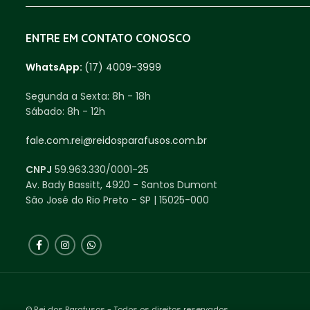
ENTRE EM CONTATO CONOSCO
WhatsApp:
(17) 4009-3999
Segunda a Sexta:
8h - 18h
Sábado:
8h - 12h
fale.com.rei@reidosparafusos.com.br
CNPJ
59.963.330/0001-25
Av. Bady Bassitt, 4920 - Santos Dumont
São José do Rio Preto - SP | 15025-000
© Rei dos Parafusos - Todos os direitos reservados.