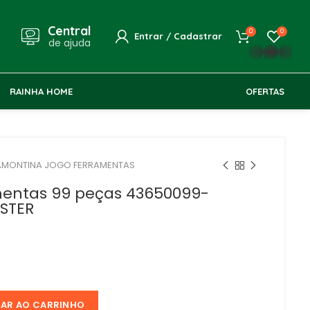
Central
0
0
Entrar / Cadastrar
de ajuda
whatsapp
RAINHA HOME
OFERTAS
AMONTINA JOGO FERRAMENTAS
mentas 99 peças 43650099-
STER
NAR AO CARRINHO