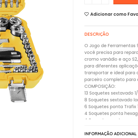
Adicionar como Favo
DESCRIÇÃO
O Jogo de Ferramentas 
você precisa para repar
cromo vanádio e aço S2,
para diferentes aplicaç
transportar e ideal par
parceiro completo para 
COMPOSIÇÃO:
13 Soquetes sextavado 1/4″ 
8 Soquetes sextavado longo
6 Soquetes ponta Trafix 1
4 Soquetes ponta hexagon
4 Soquetes ponta cruzada 
3 Soquetes ponta chata 1/
1 Adaptador 1/4″
INFORMAÇÃO ADICIONAL