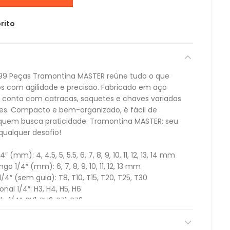
rito
99 Peças Tramontina MASTER reúne tudo o que
os com agilidade e precisão. Fabricado em aço
 conta com catracas, soquetes e chaves variadas
ões. Compacto e bem-organizado, é fácil de
a quem busca praticidade. Tramontina MASTER: seu
qualquer desafio!
(mm): 4, 4.5, 5, 5.5, 6, 7, 8, 9, 10, 11, 12, 13, 14 mm
 1/4″ (mm): 6, 7, 8, 9, 10, 11, 12, 13 mm
/4″ (sem guia): T8, T10, T15, T20, T25, T30
al 1/4″: H3, H4, H5, H6
1/4″: PH1, PH2; PZ1, PZ2
4″: SL4, SL5.5, SL7