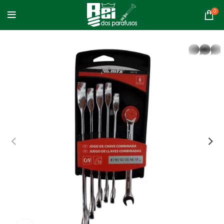
0
whatsapp