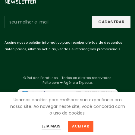
NEWSLETTER
Assine nosso boletim informativo para receber ofertas de descontos
antecipados, últimas notícias, vendas e informações promocionais.
© Rei dos Parafusos - Todos os direitos reservados.
Feito com ❤ Agência Expecta.
Usamos cookies para melhorar sua experiência em
nosso site. Ao navegar neste site, você concorda com
o uso de cookies.
0
0
ADICIONAR AO CARRINHO
LEIA MAIS
ACEITAR
Loja
Favoritos
Minha Sacola
Minha Conta