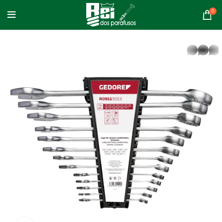
0
whatsapp