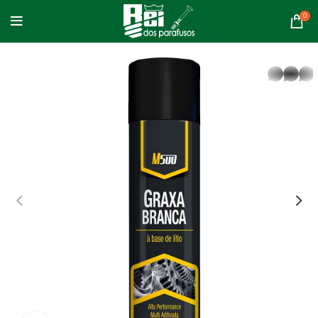
0
whatsapp