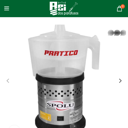
0
whatsapp