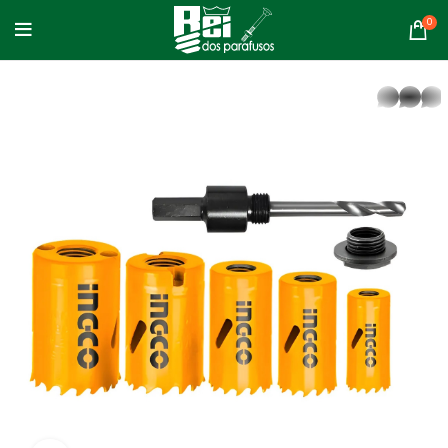
0
whatsapp