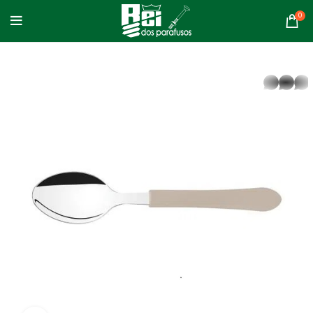
0
whatsapp