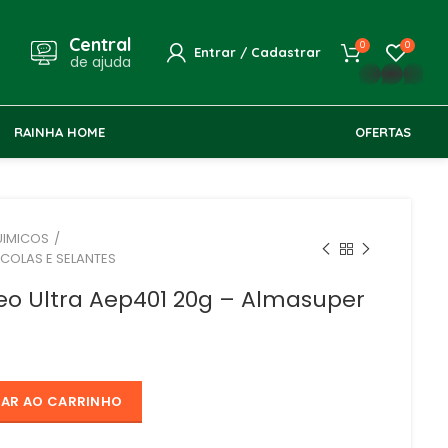
Central
0
0
Entrar / Cadastrar
de ajuda
whatsapp
RAINHA HOME
OFERTAS
UIMICOS
 COLAS E SELANTES
eo Ultra Aep401 20g – Almasuper
NAR AO CARRINHO