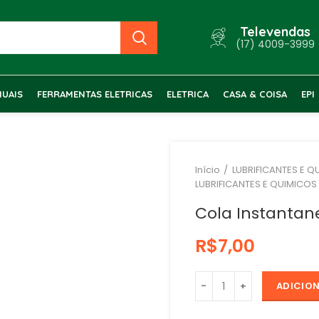
Televendas
(17) 4009-3999
UAIS
FERRAMENTAS ELETRICAS
ELETRICA
CASA & COISA
EPI
Início
LUBRIFICANTES E Q
LUBRIFICANTES E QUIMICOS
Cola Instantan
R$
ADICIO