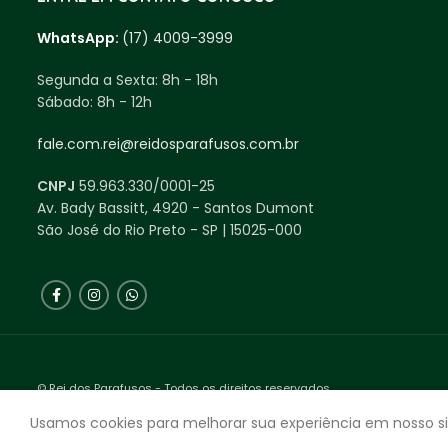
WhatsApp:
(17) 4009-3999
Segunda a Sexta:
8h - 18h
Sábado:
8h - 12h
fale.com.rei@reidosparafusos.com.br
CNPJ
59.963.330/0001-25
Av. Bady Bassitt, 4920 - Santos Dumont
São José do Rio Preto - SP | 15025-000
© Rei dos Parafusos - Todos os direitos reservados.
Feito com ❤ Agência Expecta.
Usamos cookies para melhorar sua experiência em nosso si