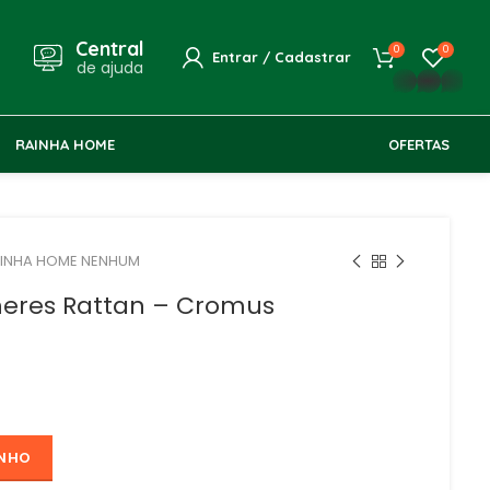
Central
0
0
Entrar / Cadastrar
de ajuda
whatsapp
RAINHA HOME
OFERTAS
INHA HOME NENHUM
heres Rattan – Cromus
INHO