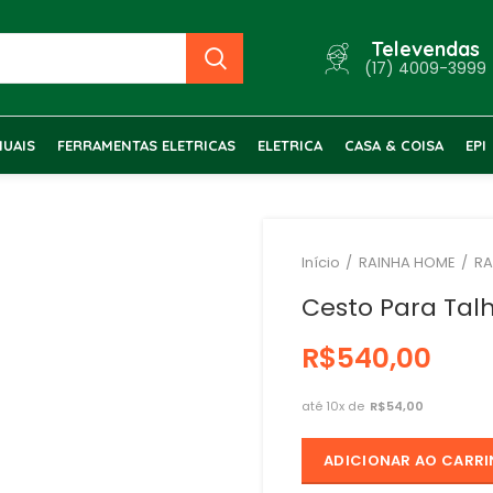
Televendas
(17) 4009-3999
UAIS
FERRAMENTAS ELETRICAS
ELETRICA
CASA & COISA
EPI
Início
RAINHA HOME
RA
Cesto Para Tal
R$
R$
ADICIONAR AO CARR