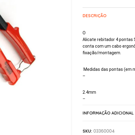
DESCRIÇÃO
O
Alicate rebitador 4 pontas 
conta com um cabo ergonô
fixação/montagem.
Medidas das pontas (em m
–
2.4mm
–
INFORMAÇÃO ADICIONAL
3.2mm –
SKU:
03360004
4.0mm