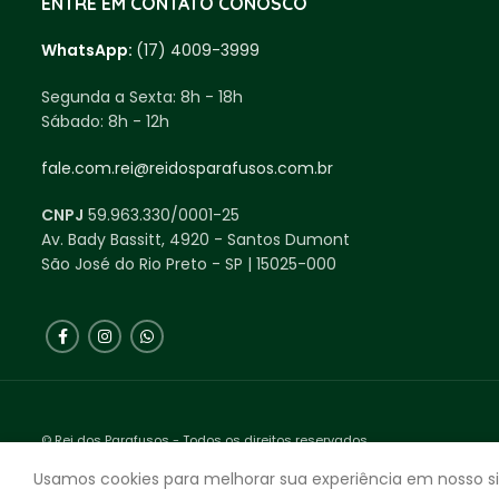
ENTRE EM CONTATO CONOSCO
WhatsApp:
(17) 4009-3999
Segunda a Sexta:
8h - 18h
Sábado:
8h - 12h
fale.com.rei@reidosparafusos.com.br
CNPJ
59.963.330/0001-25
Av. Bady Bassitt, 4920 - Santos Dumont
São José do Rio Preto - SP | 15025-000
© Rei dos Parafusos - Todos os direitos reservados.
Feito com ❤ Agência Expecta.
Usamos cookies para melhorar sua experiência em nosso si