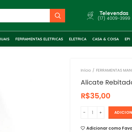
Televendas
(17) 4009-3999
UAIS
FERRAMENTAS ELETRICAS
ELETRICA
CASA & COISA
EPI
Início
FERRAMENTAS MAN
Alicate Rebitad
R$
ADICIO
Adicionar como Favo