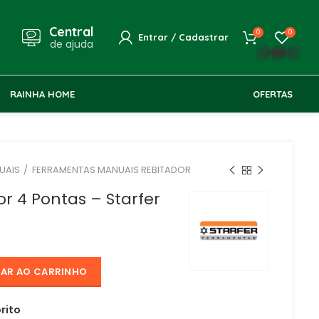
Central
0
0
Entrar / Cadastrar
de ajuda
whatsapp
RAINHA HOME
OFERTAS
UAIS
FERRAMENTAS MANUAIS REBITADOR
or 4 Pontas – Starfer
NAR AO CARRINHO
rito