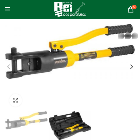
0
whatsapp
Clique para ampliar