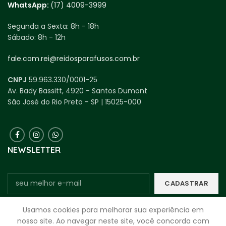
WhatsApp:
(17) 4009-3999
Segunda a Sexta:
8h - 18h
Sábado:
8h - 12h
fale.com.rei@reidosparafusos.com.br
CNPJ
59.963.330/0001-25
Av. Bady Bassitt, 4920 - Santos Dumont
São José do Rio Preto - SP | 15025-000
NEWSLETTER
Usamos cookies para melhorar sua experiência em
Assine nosso boletim informativo para receber ofertas de descontos
nosso site. Ao navegar neste site, você concorda com