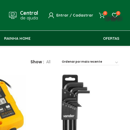
Central
0
0
Entrar / Cadastrar
de ajuda
whatsapp
RAINHA HOME
OFERTAS
Show
All