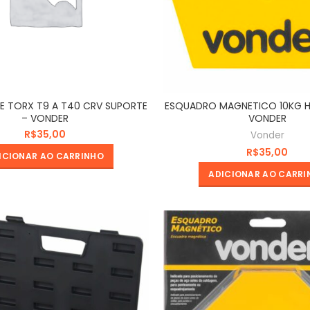
 TORX T9 A T40 CRV SUPORTE
ESQUADRO MAGNETICO 10KG 
– VONDER
VONDER
R$
Vonder
R$
ICIONAR AO CARRINHO
ADICIONAR AO CARRI