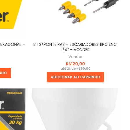
HEXAGONAL –
BITS/PONTEIRAS + ESCARIADORES 11PC ENC.
1/4″ – VONDER
Vonder
R$
R$
NHO
ADICIONAR AO CARRINHO