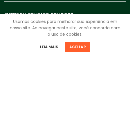
ENTRE EM CONTATO CONOSCO
Usamos cookies para melhorar sua experiência em
WhatsApp:
(17) 4009-3999
nosso site. Ao navegar neste site, você concorda com
o uso de cookies.
Segunda a Sexta:
8h - 18h
0
0
Sábado:
8h - 12h
LEIA MAIS
ACEITAR
Loja
Filtros
Favoritos
Minha Sacola
Minha Conta
fale.com.rei@reidosparafusos.com.br
CNPJ
59.963.330/0001-25
Av. Bady Bassitt, 4920 - Santos Dumont
São José do Rio Preto - SP | 15025-000
NEWSLETTER