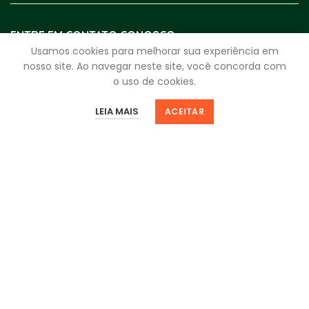
ENTRE EM CONTATO CONOSCO
Usamos cookies para melhorar sua experiência em
WhatsApp:
(17) 4009-3999
nosso site. Ao navegar neste site, você concorda com
o uso de cookies.
Segunda a Sexta:
8h - 18h
0
0
Sábado:
8h - 12h
LEIA MAIS
ACEITAR
Loja
Filtros
Favoritos
Minha Sacola
Minha Conta
fale.com.rei@reidosparafusos.com.br
CNPJ
59.963.330/0001-25
Av. Bady Bassitt, 4920 - Santos Dumont
São José do Rio Preto - SP | 15025-000
NEWSLETTER