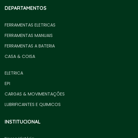
DEPARTAMENTOS
FERRAMENTAS ELETRICAS
FERRAMENTAS MANUAIS
FERRAMENTAS A BATERIA
CASA & COISA
ELETRICA
EPI
CARGAS & MOVIMENTAÇÕES
LUBRIFICANTES E QUIMICOS
INSTITUCIONAL