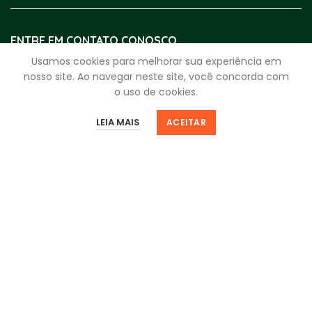
ENTRE EM CONTATO CONOSCO
Usamos cookies para melhorar sua experiência em
WhatsApp:
(17) 4009-3999
nosso site. Ao navegar neste site, você concorda com
o uso de cookies.
Segunda a Sexta:
8h - 18h
Sábado:
8h - 12h
0
0
LEIA MAIS
ACEITAR
Loja
Filtros
Favoritos
Minha Sacola
Minha Conta
fale.com.rei@reidosparafusos.com.br
CNPJ
59.963.330/0001-25
Av. Bady Bassitt, 4920 - Santos Dumont
São José do Rio Preto - SP | 15025-000
NEWSLETTER