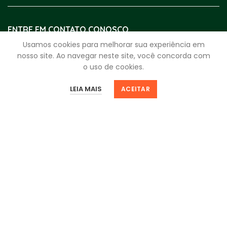
ENTRE EM CONTATO CONOSCO
Usamos cookies para melhorar sua experiência em
WhatsApp:
(17) 4009-3999
nosso site. Ao navegar neste site, você concorda com
o uso de cookies.
Segunda a Sexta:
8h - 18h
Sábado:
8h - 12h
0
0
LEIA MAIS
ACEITAR
Loja
Filtros
Favoritos
Minha Sacola
Minha Conta
fale.com.rei@reidosparafusos.com.br
CNPJ
59.963.330/0001-25
Av. Bady Bassitt, 4920 - Santos Dumont
São José do Rio Preto - SP | 15025-000
NEWSLETTER