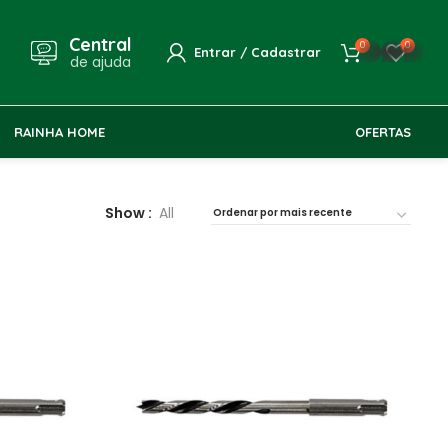
Central
0
0
whatsapp
Entrar / Cadastrar
de ajuda
RAINHA HOME
OFERTAS
Show
All