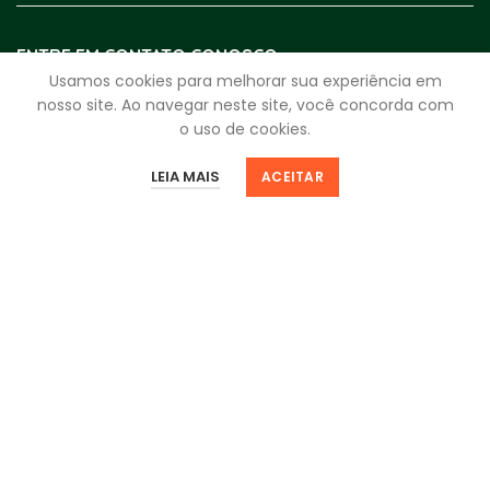
ENTRE EM CONTATO CONOSCO
Usamos cookies para melhorar sua experiência em
WhatsApp:
(17) 4009-3999
nosso site. Ao navegar neste site, você concorda com
o uso de cookies.
Segunda a Sexta:
8h - 18h
0
0
Sábado:
8h - 12h
LEIA MAIS
ACEITAR
Loja
Filtros
Favoritos
Minha Sacola
Minha Conta
fale.com.rei@reidosparafusos.com.br
CNPJ
59.963.330/0001-25
Av. Bady Bassitt, 4920 - Santos Dumont
São José do Rio Preto - SP | 15025-000
NEWSLETTER