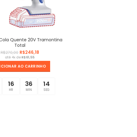
e Cola Quente 20V Tramontina
Total
R$
246,18
R$
270,00
R$
ICIONAR AO CARRINHO
16
36
14
HR
MIN
SEG