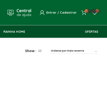
Central
whatsapp
0
0
Entrar / Cadastrar
de ajuda
RAINHA HOME
OFERTAS
Show
All