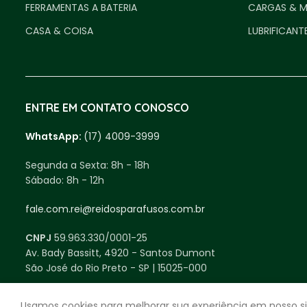
FERRAMENTAS A BATERIA
CARGAS & 
CASA & COISA
LUBRIFICANT
ENTRE EM CONTATO CONOSCO
WhatsApp:
(17) 4009-3999
Segunda a Sexta:
8h - 18h
Sábado:
8h - 12h
fale.com.rei@reidosparafusos.com.br
CNPJ
59.963.330/0001-25
Av. Bady Bassitt, 4920 - Santos Dumont
São José do Rio Preto - SP | 15025-000
Usamos cookies para melhorar sua experiência em nosso si