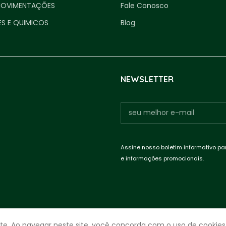
MOVIMENTAÇÕES
Fale Conosco
ES E QUIMICOS
Blog
NEWSLETTER
Assine nosso boletim informativo pa
e informações promocionais.
te. Ao navegar neste site, você concorda com o uso de cookies