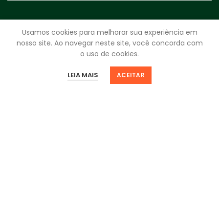
ENTRE EM CONTATO CONOSCO
Usamos cookies para melhorar sua experiência em
nosso site. Ao navegar neste site, você concorda com
WhatsApp:
(17) 4009-3999
o uso de cookies.
Segunda a Sexta:
8h - 18h
0
0
Sábado:
8h - 12h
LEIA MAIS
ACEITAR
Loja
Filtros
Favoritos
Minha Sacola
Minha Conta
fale.com.rei@reidosparafusos.com.br
CNPJ
59.963.330/0001-25
Av. Bady Bassitt, 4920 - Santos Dumont
São José do Rio Preto - SP | 15025-000
NEWSLETTER