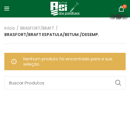
0
whatsapp
Início
BRASFORT/BRAFT
BRASFORT/BRAFT ESPATULA/BETUM./DESEMP.
Nenhum produto foi encontrado para a sua
seleção.